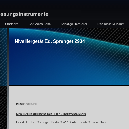
essungsinstrumente
Startseite
Carl Zeiss Jena
Sonstige Hersteller
Das reelle Museum
Nivelliergerät Ed. Sprenger 2934
Beschreibung
Nivellier-Instrument mit 360 ° - Horizontalkreis
Hersteller: Ed. Sprenger, Berlin S.W. 13, Alte Jacob-Strasse No. 6